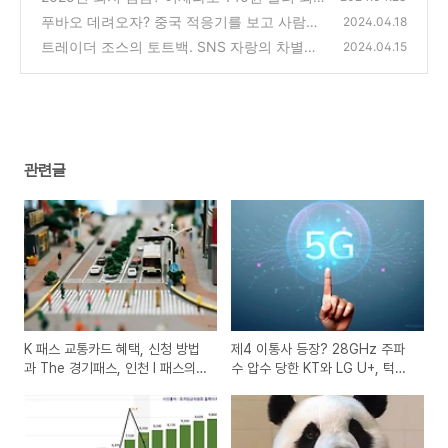
임금 1만 원대 가능할까?
푸바오 데려오자? 중국 적응기를 보고 사람의
(1)
2024.04.18
이기심은 제발 버리자
트레이더 조스의 토트백. SNS 자랑의 차별화
(0)
2024.04.15
된 하나의 새로운 트렌드?
(0)
관련글
K 패스 교통카드 혜택, 신청 방법
제4 이통사 등장? 28GHz 주파
과 The 경기패스, 인천 I 패스의
수 압수 당한 KT와 LG U+, 턱걸
추가 혜택
이 SKT