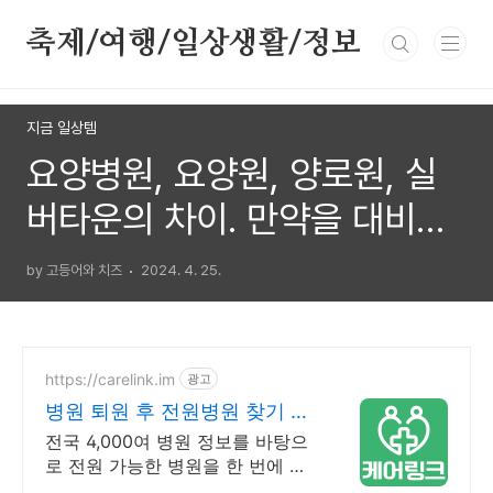
본문 바로가기
축제/여행/일상생활/정보
지금 일상템
요양병원, 요양원, 양로원, 실
버타운의 차이. 만약을 대비해
미리 알아두자
by 고등어와 치즈
2024. 4. 25.
https://carelink.im
광고
병원 퇴원 후 전원병원 찾기 케
어링크
전국 4,000여 병원 정보를 바탕으
로 전원 가능한 병원을 한 번에 확
인하세요.