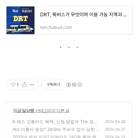
DRT, 똑버스가 무엇이며 이용 가능 지역과 이용 방법.
rem.huibud.com
1
구독하기
'
지금 일상템
' 카테고리의 다른 글
K 패스 교통카드 혜택, 신청 방법과 The 경기
2024.04.28
패스, 인천 I 패스의 추가 혜택
제4 이통사 등장? 28GHz 주파수 압수 당한 K
(0)
2024.04.27
T와 LG U+, 턱걸이 SKT
2025년 최저 임금? 이제라도 140원 올려 최저
(0)
2024.04.23