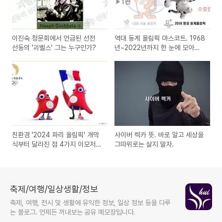
이진숙 청문회에서 언급된 선전
역대 동계 올림픽 마스코트. 1968
선동의 '괴벨스' 그는 누구인가?
년~2022년까지 한 눈에 모아보
기
친환경 '2024 파리 올림픽' 개막
사이버 렉카 뜻. 바로 알고 세상을
식부터 달라진 점 4가지 이모저
그따위로는 살지 말자.
모.
축제/여행/일상생활/정보
축제, 여행, 전시 및 생활에 유익한 정보, 일상 정보 등을 다루
는 블로그. 언제든 꺼내보는 공유 메모장입니다.