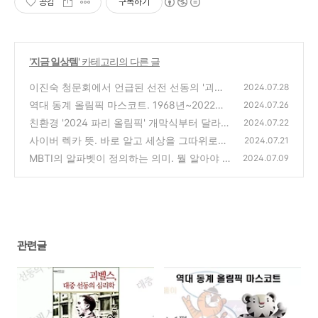
공감
구독하기
'
지금 일상템
' 카테고리의 다른 글
이진숙 청문회에서 언급된 선전 선동의 '괴벨
2024.07.28
스' 그는 누구인가?
역대 동계 올림픽 마스코트. 1968년~2022년
(0)
2024.07.26
까지 한 눈에 모아보기
친환경 '2024 파리 올림픽' 개막식부터 달라진
(0)
2024.07.22
점 4가지 이모저모.
사이버 렉카 뜻. 바로 알고 세상을 그따위로는
(0)
2024.07.21
살지 말자.
MBTI의 알파벳이 정의하는 의미. 뭘 알아야 유
(0)
2024.07.09
형도 이해한다.
(0)
관련글