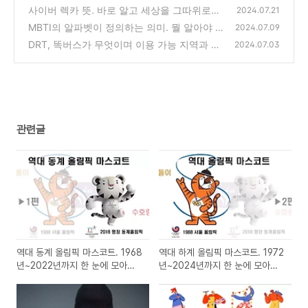
까지 한 눈에 모아보기
사이버 렉카 뜻. 바로 알고 세상을 그따위로는
(0)
2024.07.21
살지 말자.
MBTI의 알파벳이 정의하는 의미. 뭘 알아야 유
(0)
2024.07.09
형도 이해한다.
DRT, 똑버스가 무엇이며 이용 가능 지역과 이
(0)
2024.07.03
용 방법.
(1)
관련글
역대 동계 올림픽 마스코트. 1968
역대 하계 올림픽 마스코트. 1972
년~2022년까지 한 눈에 모아보
년~2024년까지 한 눈에 모아보
기
기