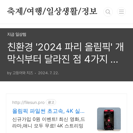
본문 바로가기
축제/여행/일상생활/정보
지금 일상템
친환경 '2024 파리 올림픽' 개
막식부터 달라진 점 4가지 이
모저모.
by 고등어와 치즈
2024. 7. 22.
http://filesun.pro
광고
올림픽 파일썬 초고속, 4K 실
시간 보기!
신규가입 0원 이벤트! 최신 영화,드
라마,애니 모두 무료! 4K 스트리밍