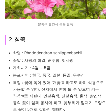
분홍색 빨간색 봄꽃 철쭉
2. 철쭉
학명 : Rhododendron schlippenbachii
꽃말 : 사랑의 희열, 순수함, 첫사랑
개화시기 : 4월 ~ 5월
분포지역 : 한국, 중국, 일본, 몽골, 우수리
특징 : 꽃에 독이 있어 '개꽃'이라고도 하며 식용으로
사용할 수 없다. 산지에서 흔히 볼 수 있으며 키는
2~5m쯤 자란다. 연분홍색, 진분홍색, 흰색, 빨간색
등의 꽃이 잎과 동시에 피고, 꽃부리가 깔때기 모양으
로 끝이 5개로 갈라진 형태다.