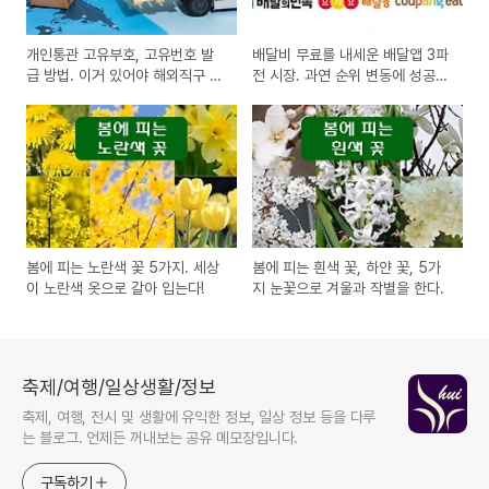
개인통관 고유부호, 고유번호 발
배달비 무료를 내세운 배달앱 3파
급 방법. 이거 있어야 해외직구 가
전 시장. 과연 순위 변동에 성공할
능해요.
까?
봄에 피는 노란색 꽃 5가지. 세상
봄에 피는 흰색 꽃, 하얀 꽃, 5가
이 노란색 옷으로 갈아 입는다!
지 눈꽃으로 겨울과 작별을 한다.
축제/여행/일상생활/정보
축제, 여행, 전시 및 생활에 유익한 정보, 일상 정보 등을 다루
는 블로그. 언제든 꺼내보는 공유 메모장입니다.
구독하기