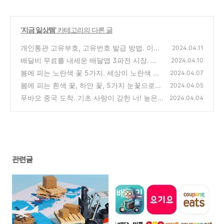
'
지금 일상템
' 카테고리의 다른 글
개인통관 고유부호, 고유번호 발급 방법. 이거
2024.04.11
있어야 해외직구 가능해요.
배달비 무료를 내세운 배달앱 3파전 시장. 과
(0)
2024.04.10
연 순위 변동에 성공할까?
봄에 피는 노란색 꽃 5가지. 세상이 노란색 옷
(0)
2024.04.07
으로 갈아 입는다!
봄에 피는 흰색 꽃, 하얀 꽃, 5가지 눈꽃으로
(0)
2024.04.05
겨울과 작별을 한다.
푸바오 중국 도착. 기초 사랑이 강한 너! 높은
(0)
2024.04.04
자존감으로 당당하게 살기를!
(1)
관련글