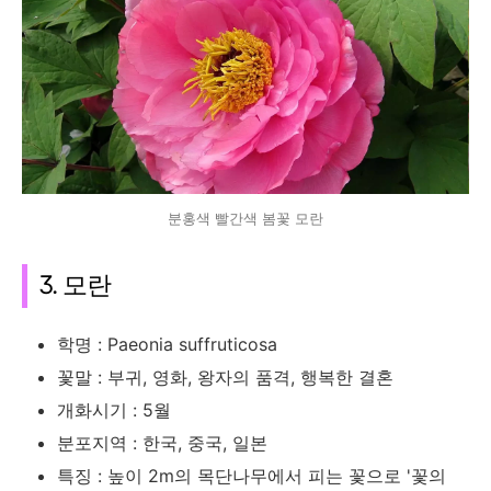
분홍색 빨간색 봄꽃 모란
3. 모란
학명 : Paeonia suffruticosa
꽃말 : 부귀, 영화, 왕자의 품격, 행복한 결혼
개화시기 : 5월
분포지역 : 한국, 중국, 일본
특징 : 높이 2m의 목단나무에서 피는 꽃으로 '꽃의