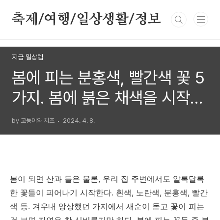
본문 바로가기
축제/여행/일상생활/정보
지금 일상템
봄에 피는 분홍색, 빨간색 꽃 5
가지. 봄에 붉은 채색을 시작한
다.
by 고등어와 치즈
2024. 4. 8.
봄이 되면 산과 들은 물론, 우리 집 주변에서도 알록달록
한 꽃들이 피어나기 시작한다. 흰색, 노란색, 분홍색, 빨간
색 등. 겨우내 앙상했던 가지에서 새순이 돋고 꽃이 피는