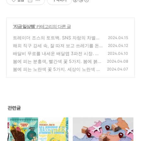
'
지금 일상템
' 카테고리의 다른 글
트레이더 조스의 토트백. SNS 자랑의 차별화
2024.04.15
된 하나의 새로운 트렌드?
해외 직구 강세 속, 잘 따져 보고 쓰레기를 돈
(0)
2024.04.12
주고 사지는 말자.
배달비 무료를 내세운 배달앱 3파전 시장. 과
(0)
2024.04.10
연 순위 변동에 성공할까?
봄에 피는 분홍색, 빨간색 꽃 5가지. 봄에 붉은
(0)
2024.04.08
채색을 시작한다.
봄에 피는 노란색 꽃 5가지. 세상이 노란색 옷
(0)
2024.04.07
으로 갈아 입는다!
(0)
관련글