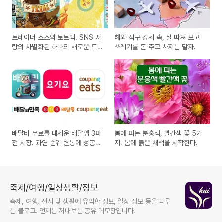
트레이더 조스의 토트백. SNS 자
해외 직구 강세 속, 잘 따져 보고
랑의 차별화된 하나의 새로운 트
쓰레기를 돈 주고 사지는 말자.
렌드?
배달비 무료를 내세운 배달앱 3파
봄에 피는 분홍색, 빨간색 꽃 5가
전 시장. 과연 순위 변동에 성공할
지. 봄에 붉은 채색을 시작한다.
까?
축제/여행/일상생활/정보
축제, 여행, 전시 및 생활에 유익한 정보, 일상 정보 등을 다루
는 블로그. 언제든 꺼내보는 공유 메모장입니다.