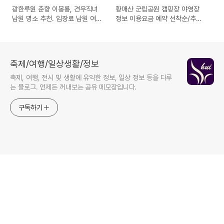
광한루원 춘향 이몽룡, 견우직녀
황매산 군립공원 캠핑장 야영장
남원 명소 추천. 입장료 남원 여행
정보 이용요금 예약 선착순/추첨
할인 꿀팁
제 환불규정
축제/여행/일상생활/정보
축제, 여행, 전시 및 생활에 유익한 정보, 일상 정보 등을 다루
는 블로그. 언제든 꺼내보는 공유 메모장입니다.
구독하기