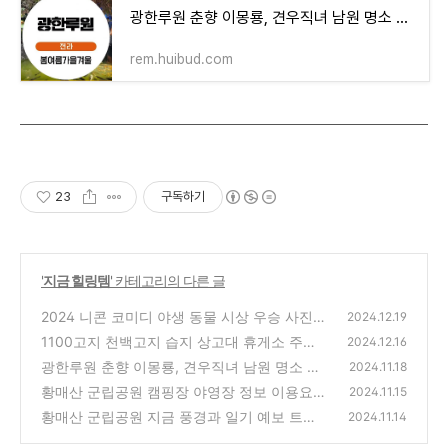
광한루원 춘향 이몽룡, 견우직녀 남원 명소 추천. 입장료 남원 여행 할인 꿀팁
rem.huibud.com
23
구독하기
'
지금 힐링템
' 카테고리의 다른 글
2024 니콘 코미디 야생 동물 시상 우승 사진
2024.12.19
감상 웃긴 사진 귀여운 동물 사진
1100고지 천백고지 습지 상고대 휴게소 주차
(2)
2024.12.16
탐방로 드라이브 교통통제
광한루원 춘향 이몽룡, 견우직녀 남원 명소 추
(1)
2024.11.18
천. 입장료 남원 여행 할인 꿀팁
황매산 군립공원 캠핑장 야영장 정보 이용요금
(2)
2024.11.15
예약 선착순/추첨제 환불규정
황매산 군립공원 지금 풍경과 일기 예보 트레
(6)
2024.11.14
킹 하이킹, 등산 코스 추천 Top 8
(5)