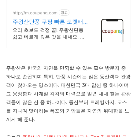
http://m.coupang.com
광고
주왕산단풍 쿠팡 빠른 로켓배
송으로
요리 초보도 걱정 끝! 주왕산단풍
쉽고 빠르게 깊은 맛을 내세요. 한
끗 차이로 달라지는 조미료, 깊고
진한 맛을 집에서 즐기세요.
주왕산은 한국의 자연을 만끽할 수 있는 필수 방문지 중
하나로 손꼽히며 특히, 단풍 시즌에는 많은 등산객과 관광
객이 찾아오는 명소이다. 대한민국 3대 암산 중 하나이며
그 웅장함과 사계절 각각의 매력으로 일년 내내 찾는 관광
객들이 많은 산 중 하나이다. 등산부터 트레킹까지, 코스
를 지나며 맞이하는 폭포와 기암들은 자연의 위대함을 느
끼게 해 준다.