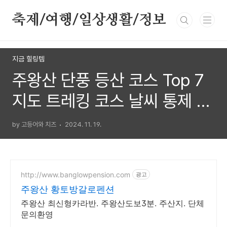
본문 바로가기
축제/여행/일상생활/정보
지금 힐링템
주왕산 단풍 등산 코스 Top 7
지도 트레킹 코스 날씨 통제 기
간 펜션 맛집
by 고등어와 치즈
2024. 11. 19.
http://www.banglowpension.com
광고
주왕산 황토방갈로펜션
주왕산 최신형카라반. 주왕산도보3분. 주산지. 단체
문의환영