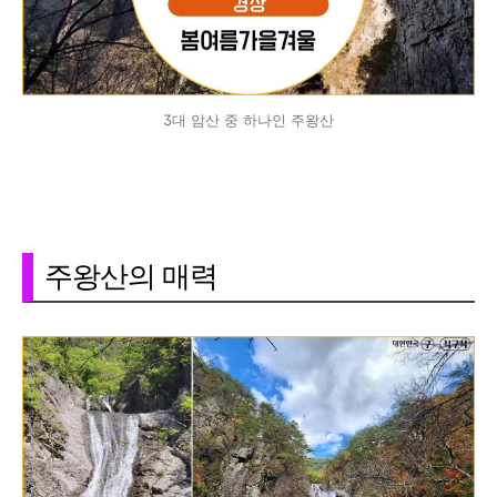
3대 암산 중 하나인 주왕산
주왕산의 매력