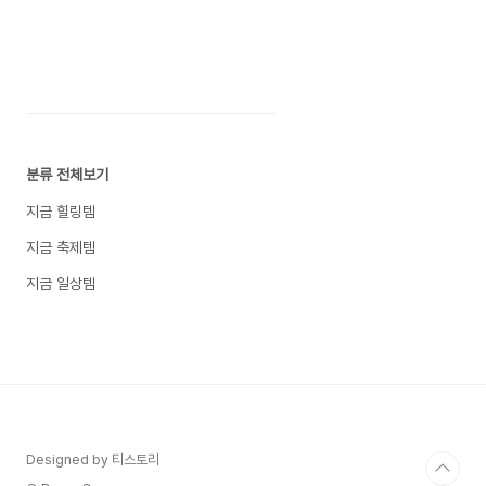
남 대치동의 고슴도치 맘들을 예리한 관찰력으로 현
실 고증한 이수지의 개그 연기가 상상을 초월할 지
경이다. 저 말투, 저 손짓 너무 익숙하잖아~ 이수지
의 유튜브가 연일 화제가 되면서 신조어도 폭발한
다.요즘 이수지의 풍..
분류 전체보기
지금 힐링템
지금 축제템
지금 일상템
Designed by 티스토리