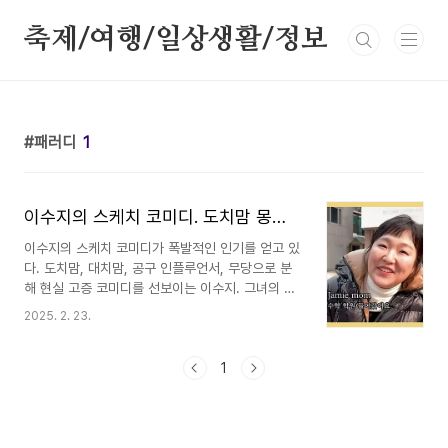
본문 바로가기
축제/여행/일상생활/정보
패러디
1
이수지의 스케치 코미디. 도치맘 몽클레르 패딩 공구 인플루언서 배꼽 빠짐
이수지의 스케치 코미디가 폭발적인 인기를 얻고 있
다. 도치맘, 대치맘, 공구 인플루언서, 무당으로 분
해 현실 고증 코미디를 선보이는 이수지. 그녀의 재
능의 끝은 어디인가! 정말 오랜만에 눈물 쏙 빼고 배
2025. 2. 23.
꼽 빠지게 웃었다.요즘 같이 웃을 일 없는, 비정상이
정상인지 정상이 비정상인지 모를 때에 같이 웃어보
고자 이수지의 '핫이슈지'를 소개한다. 이수지의 스
1
케치 코미디, 핫이슈지도치맘 대치맘 강남맘 이수지
빼빼수와 찰떡 공구 인플루언서 이수지고양이집사
언더월드의 송하빈 도치맘 대치맘 강남맘 이수지강