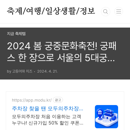
본문 바로가기
축제/여행/일상생활/정보
지금 축제템
2024 봄 궁중문화축전! 궁패
스 한 장으로 서울의 5대궁을
즐겨 보자!
by 고등어와 치즈
2024. 4. 21.
https://app.modu.kr/
광고
주차장 찾을 땐 모두의주차장
검색부터 결제까지 한번에!
모두의주차장 처음 이용하는 고객
누구나! 신규가입 50% 할인 쿠폰
증정